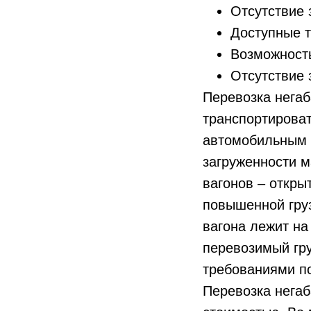
Отсутствие 
Доступные т
Возможность
Отсутствие 
Перевозка нега
транспортироват
автомобильным 
загруженности м
вагонов – откр
повышенной гру
вагона лежит на
перевозимый гру
требованиями по
Перевозка негаб