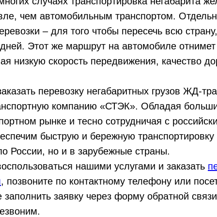
многих случаях транспортировка негабарита же
вле, чем автомобильным транспортом. Отдельно
еревозки – для того чтобы пересечь всю страну
 дней. Этот же маршрут на автомобиле отнимет
ая низкую скорость передвижения, качество дор
заказать перевозку негабаритных грузов ЖД-тр
ранспортную компанию «СТЭК». Обладая больш
портном рынке и тесно сотрудничая с российс
беспечим быструю и бережную транспортировку
по России, но и в зарубежные страны.
воспользоваться нашими услугами и заказать
п
м
, позвоните по контактному телефону или посе
 заполнить заявку через форму обратной связ
езвоним.