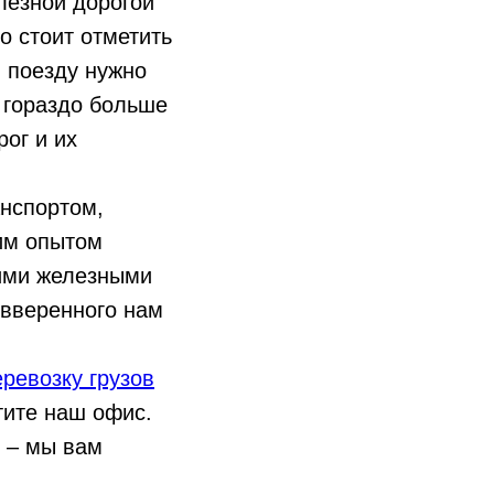
лезной дорогой
 стоит отметить
, поезду нужно
 гораздо больше
ог и их
анспортом,
им опытом
кими железными
 вверенного нам
еревозку грузов
тите наш офис.
и – мы вам