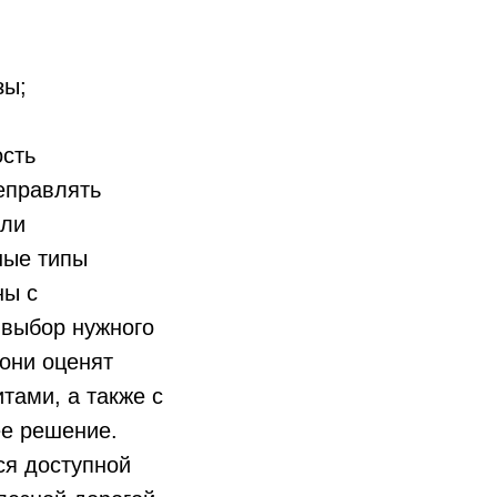
зы;
ость
еправлять
или
ные типы
ны с
 выбор нужного
они оценят
тами, а также с
ее решение.
ся доступной