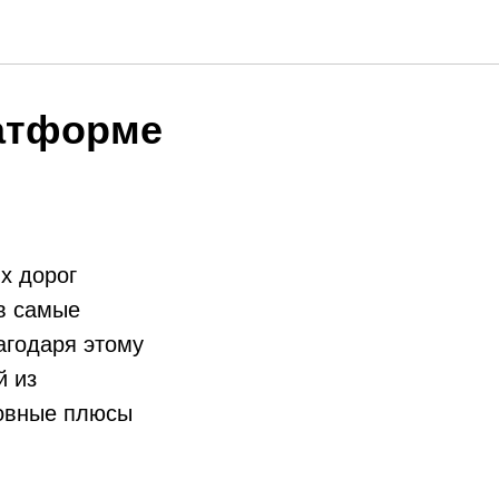
латформе
х дорог
в самые
агодаря этому
й из
новные плюсы