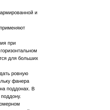
 армированной и
 применяют
ния при
 горизонтальном
тся для больших
дать ровную
ольку фанера
на поддонах. В
 поддону.
номерном