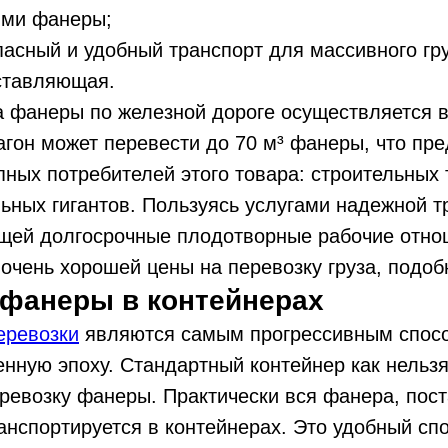
ями фанеры;
асный и удобный транспорт для массивного гру
ставляющая.
а фанеры по железной дороге осуществляется 
агон может перевести до 70 м³ фанеры, что пр
пных потребителей этого товара: строительных 
ных гигантов. Пользуясь услугами надежной т
щей долгосрочные плодотворные рабочие отно
очень хорошей цены на перевозку груза, подоб
 фанеры в контейнерах
еревозки
являются самым прогрессивным спосо
енную эпоху. Стандартный контейнер как нельз
ревозку фанеры. Практически вся фанера, пос
ранспортируется в контейнерах. Это удобный сп