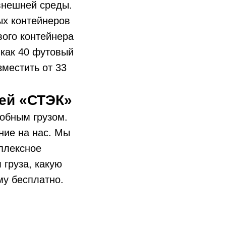
внешней среды.
ых контейнеров
вого контейнера
 как 40 футовый
зместить от 33
ей «СТЭК»
обным грузом.
ние на нас. Мы
плексное
 груза, какую
му бесплатно.