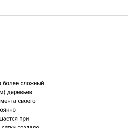
о более сложный
м) деревьев
мента своего
тоянно
шается при
сетки создало,