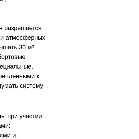
ня разрешается
вии атмосферных
ышать 30 м³
 бортовые
пециальные,
репленными к
думать систему
ы при участии
ами:
ями и