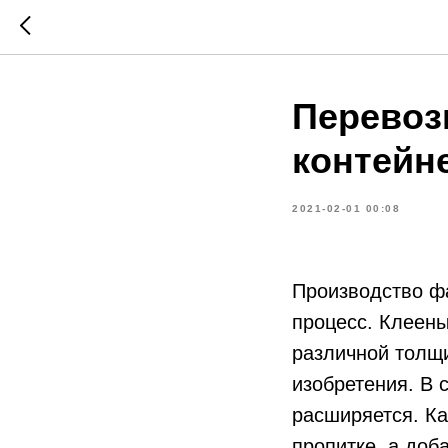
Перевоз
контейн
2021-02-01 00:08
Производство фа
процесс. Клеены
различной толщи
изобретения. В
расширяется. Ка
пропитке, а доб