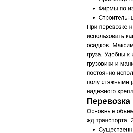
Фирмы по и
Строительн
При перевозке н
использовать ка
осадков. Максим
груза. Удобны к
грузовики и ман
постоянно испо
полу стяжными р
надежного крепл
Перевозка
Основные объем
жд транспорта. 
Существенн