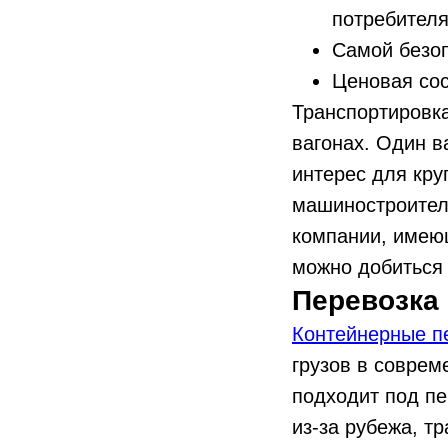
потребител
Самой безоп
Ценовая со
Транспортировк
вагонах. Один в
интерес для кру
машиностроитель
компании, имею
можно добиться 
Перевозка
Контейнерные п
грузов в соврем
подходит под пе
из-за рубежа, т