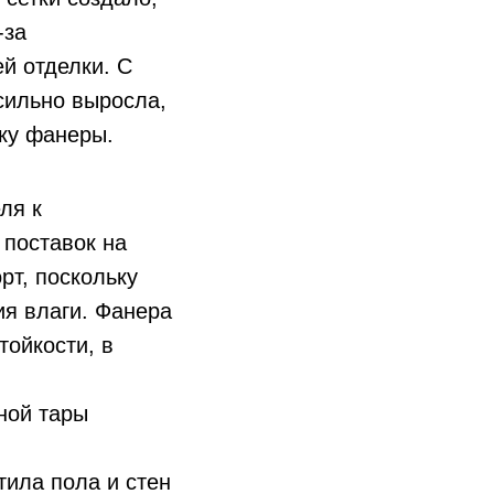
-за
й отделки. С
сильно выросла,
ку фанеры.
м
ля к
 поставок на
рт, поскольку
ия влаги. Фанера
тойкости, в
ной тары
тила пола и стен