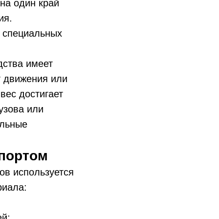
на один край
ия.
 специальных
дства имеет
т движения или
 вес достигает
узова или
альные
портом
ов используется
риала:
ей;