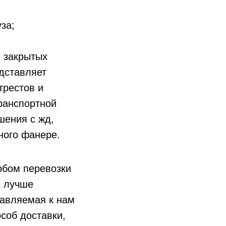
за;
в закрытых
едставляет
трестов и
ранспортной
шения с жд,
ного фанере.
бом перевозки
я лучше
тавляемая к нам
особ доставки,