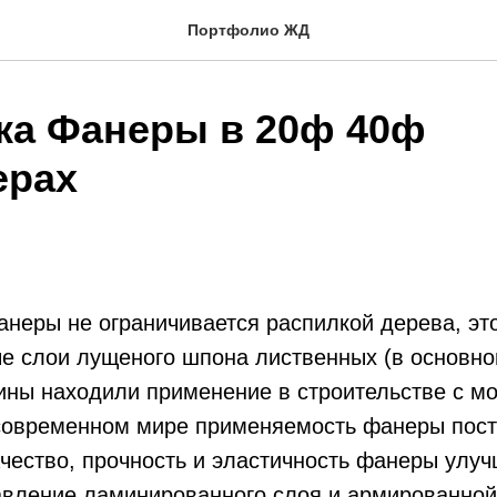
Портфолио ЖД
ка Фанеры в 20ф 40ф
ерах
неры не ограничивается распилкой дерева, эт
е слои лущеного шпона лиственных (в основно
ны находили применение в строительстве с мо
 современном мире применяемость фанеры пос
чество, прочность и эластичность фанеры улуч
авление ламинированного слоя и армированной 