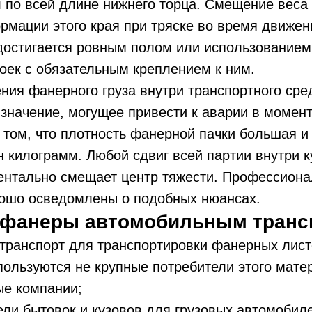
 по всей длине нижнего торца. Смещение веса 
рмации этого края при тряске во время движен
достигается ровным полом или использованием
оек с обязательным креплением к ним.
ния фанерного груза внутри транспортного сре
значение, могущее привести к аварии в момен
в том, что плотность фанерной пачки большая и
н килограмм. Любой сдвиг всей партии внутри к
ентально смещает центр тяжести. Профессион
рошо осведомлены о подобных нюансах.
 фанеры автомобильным транс
транспорт для транспортировки фанерных лист
пользуются не крупные потребители этого мате
ые компании;
ли бытовок и кузовов для грузовых автомобил