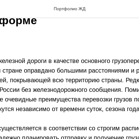
ка фронтального погрузч
Портфолио ЖД
тформе
елезной дороги в качестве основного грузопер
й стране оправдано большими расстояниями и 
тей, покрывающей всю территорию страны. Редк
 России без железнодорожного сообщения. Поми
е очевидные преимущества перевозки грузов п
утся независимо от времени суток, сезона год
уществляется в соответствии со строгим распи
адежно планировать отправку и получение груз