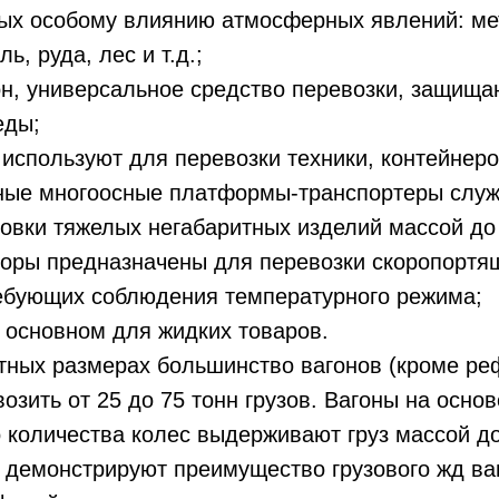
ых особому влиянию атмосферных явлений: ме
ль, руда, лес и т.д.;
н, универсальное средство перевозки, защища
еды;
спользуют для перевозки техники, контейнеро
ные многоосные платформы-транспортеры служ
овки тяжелых негабаритных изделий массой до 
оры предназначены для перевозки скоропортя
ребующих соблюдения температурного режима;
 основном для жидких товаров.
ртных размерах большинство вагонов (кроме р
озить от 25 до 75 тонн грузов. Вагоны на осно
 количества колес выдерживают груз массой до
 демонстрируют преимущество грузового жд ва