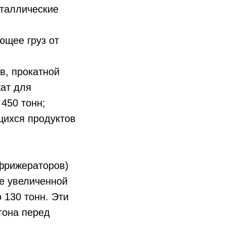
таллические
ющее груз от
в, прокатной
ат для
450 тонн;
щихся продуктов
ефрижераторов)
ве увеличенной
 130 тонн. Эти
гона перед