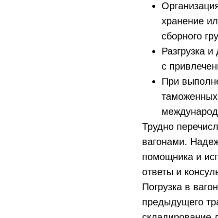
Организаци
хранение ил
сборного гру
Разгрузка и
с привлечен
При выполн
таможенных 
международ
Трудно перечисл
вагонами. Надеж
помощника и ис
ответы и консу
Погрузка в ваго
предыдущего тр
складирование д