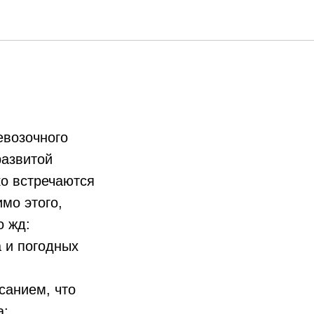
ика на
евозочного
развитой
о встречаются
мо этого,
о жд:
а и погодных
санием, что
а;