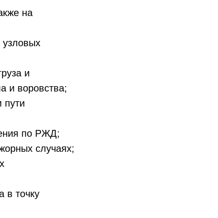
акже на
 узловых
руза и
а и воровства;
 пути
ения по РЖД;
жорных случаях;
х
 в точку