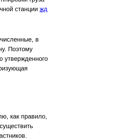
ечной станции
жд
ечисленные, в
ну. Поэтому
ю утвержденного
еризующая
лю, как правило,
осуществить
астников.