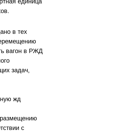
ортная единица
ков.
ано в тех
 перемещению
ть вагон в РЖД
ного
щих задач,
рную жд
о размещению
тствии с