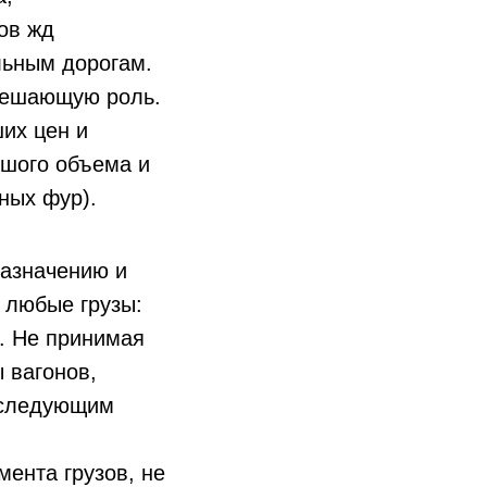
ов жд
льным дорогам.
 решающую роль.
ших цен и
ьшого объема и
ных фур).
назначению и
 любые грузы:
. Не принимая
 вагонов,
к следующим
ента грузов, не