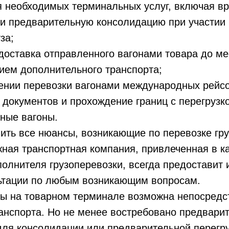
я необходимых терминальных услуг, включая в
и предварительную консолидацию при участии 
за;
 доставка отправленного вагонами товара до м
ием дополнительного транспорта;
ении перевозки вагонами международных рейс
документов и прохождение границ с перегрузк
ные вагоны.
ить все нюансы, возникающие по перевозке гр
ная транспортная компания, привлеченная в к
полнителя грузоперевозки, всегда предостави
льтации по любым возникающим вопросам.
ны на товарном терминале возможна непосредс
анспорта. Но не менее востребовано предвари
ля консолидации или предварительной перегру