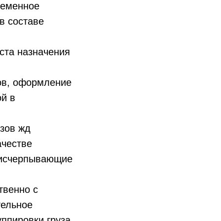
ременное
в составе
еста назначения
ов, оформление
ой в
узов жд
ачестве
т исчерпывающие
твенно с
тельное
ппировки груза