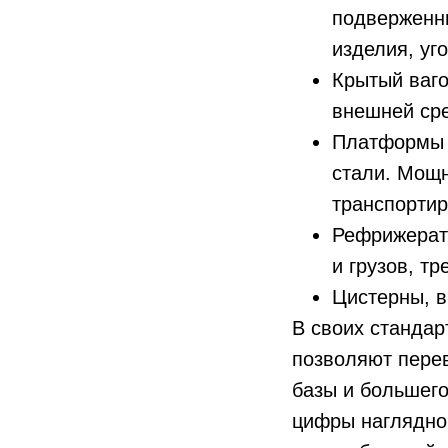
подверженн
изделия, уго
Крытый ваго
внешней ср
Платформы и
стали. Мощ
транспортир
Рефрижерат
и грузов, т
Цистерны, в
В своих станда
позволяют перев
базы и большего
цифры наглядно