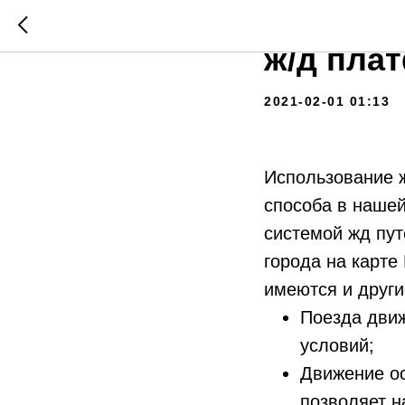
Перевоз
ж/д пла
2021-02-01 01:13
Использование ж
способа в наше
системой жд пу
города на карте
имеются и други
Поезда движ
условий;
Движение ос
позволяет н