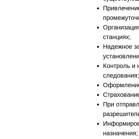
Привлечение
промежуточн
Организация
станциях;
Надежное за
установлени
Контроль и 
следования
Оформление
Страхование
При отправл
разрешител
Информирова
назначения;