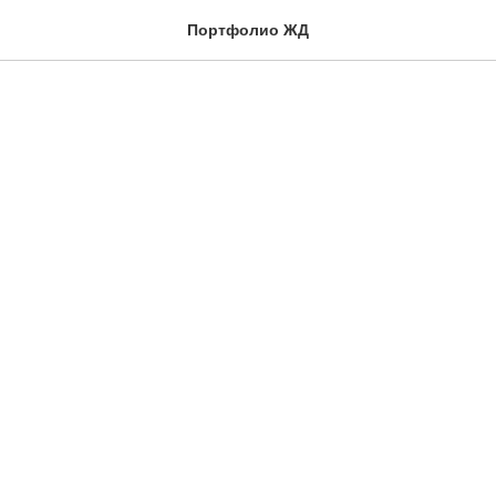
ка Котков в контейнере
Портфолио ЖД